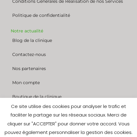
Conditions Générales de Réalisation de nos Services
Politique de confidentialité
Notre actualité
Blog de la clinique
Contactez-nous
Nos partenaires
Mon compte
Boutique de la clinique
Ce site utilise des cookies pour analyser le trafic et
Nous rejoindre
faciliter le partage sur les réseaux sociaux. Merci de
cliquer sur "ACCEPTER" pour donner votre accord. Vous
© 2022 Clinique des entrepreneurs. Tous droits réservés. Site réalisé
pouvez également personnaliser la gestion des cookies.