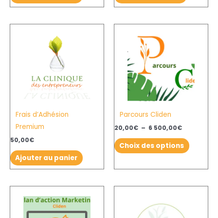
Plage
Ce
de
produit
prix :
20,00€
a
à
plusieurs
6
500,00€
variation
Les
options
Frais d’Adhésion
Parcours Cliden
peuvent
Premium
être
20,00
€
–
6 500,00
€
choisies
50,00
€
Choix des options
sur
Ajouter au panier
la
page
du
produit