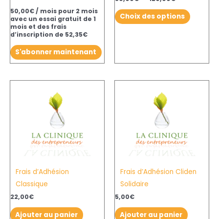
sur
50,00
€
/ mois pour 2 mois
Choix des options
avec un essai gratuit de 1
la
mois et des frais
page
d’inscription de
52,35
€
du
S'abonner maintenant
produit
Frais d’Adhésion
Frais d’Adhésion Cliden
Classique
Solidaire
22,00
€
5,00
€
Ajouter au panier
Ajouter au panier