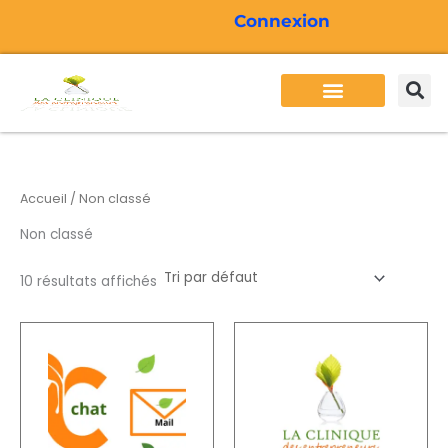
Aller
Connexion
au
contenu
Besoins des entrepreneurs
Services Cliden
Formations Cliden
Actualité Cliden
Accueil
/ Non classé
Non classé
10 résultats affichés