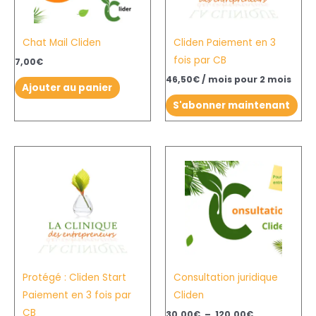
Chat Mail Cliden
Cliden Paiement en 3
fois par CB
7,00
€
46,50
€
/ mois pour 2 mois
Ajouter au panier
S'abonner maintenant
Plage
Ce
de
produit
prix :
30,00€
a
à
plusieurs
120,00€
variation
Les
options
Protégé : Cliden Start
Consultation juridique
peuvent
Paiement en 3 fois par
Cliden
être
CB
choisies
30,00
€
–
120,00
€