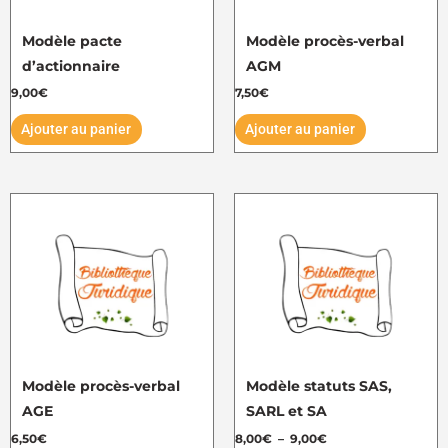
Modèle pacte
Modèle procès-verbal
d’actionnaire
AGM
9,00
€
7,50
€
Ajouter au panier
Ajouter au panier
Plage
Ce
de
produit
prix :
8,00€
a
à
plusieurs
9,00€
variations.
Les
options
peuvent
Modèle procès-verbal
Modèle statuts SAS,
être
AGE
SARL et SA
choisies
6,50
€
8,00
€
–
9,00
€