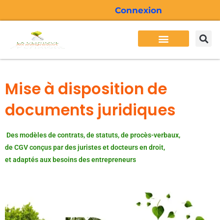
Aller
Connexion
au
contenu
Besoins des entrepreneurs
Services Cliden
Formations Cliden
Actualité Cliden
Mise à disposition de
documents juridiques
Des modèles de contrats, de statuts, de procès-verbaux,
de CGV conçus par des juristes et docteurs en droit,
et adaptés aux besoins des entrepreneurs