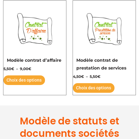
Plage
Plage
Ce
Ce
produit
produit
de
de
produit
produit
prix :
prix :
5,50€
4,50€
a
a
à
à
plusieurs
plusieurs
9,00€
5,50€
variations.
variations.
Les
Les
options
options
peuvent
peuvent
Modèle contrat d’affaire
Modèle contrat de
être
être
prestation de services
5,50
€
–
9,00
€
choisies
choisies
4,50
€
–
5,50
€
Choix des options
sur
sur
Choix des options
la
la
page
page
du
du
produit
produit
Modèle de statuts et
documents sociétés