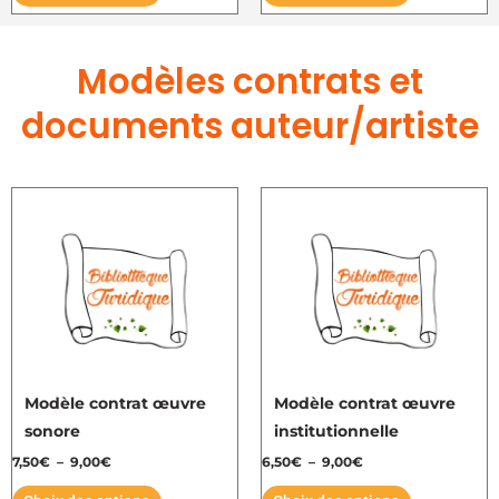
page
page
du
du
Modèles contrats et
produit
produit
documents auteur/artiste
Plage
Plage
Ce
Ce
de
de
produit
produit
prix :
prix :
7,50€
6,50€
a
a
à
à
plusieurs
plusieurs
9,00€
9,00€
variations.
variations.
Les
Les
options
options
peuvent
peuvent
Modèle contrat œuvre
Modèle contrat œuvre
être
être
sonore
institutionnelle
choisies
choisies
7,50
€
–
9,00
€
6,50
€
–
9,00
€
sur
sur