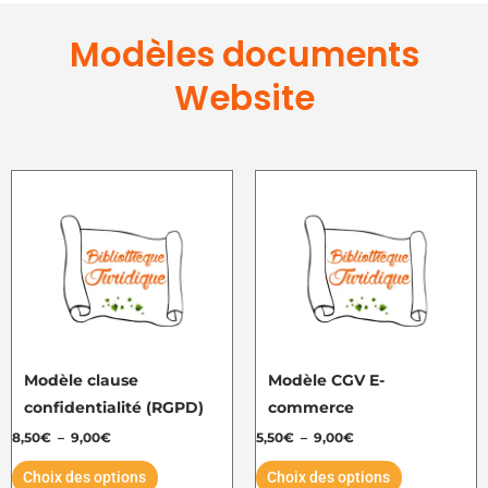
produit
produit
Modèles documents
Website
Plage
Plage
Ce
Ce
de
de
produit
produit
prix :
prix :
8,50€
5,50€
a
a
à
à
plusieurs
plusieurs
9,00€
9,00€
variations.
variations.
Les
Les
options
options
peuvent
peuvent
Modèle clause
Modèle CGV E-
être
être
confidentialité (RGPD)
commerce
choisies
choisies
8,50
€
–
9,00
€
5,50
€
–
9,00
€
sur
sur
Choix des options
Choix des options
la
la