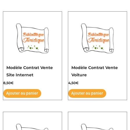
Modèle Contrat Vente
Modèle Contrat Vente
Site Internet
Voiture
8,50
€
4,50
€
Ajouter au panier
Ajouter au panier
Plage
Plage
Ce
Ce
de
de
produit
produit
prix :
prix :
7,50€
7,50€
a
a