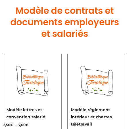
produit
produit
Modèle de contrats et
documents employeurs
et salariés
Plage
Plage
Ce
Ce
de
de
produit
produit
prix :
prix :
2,50€
7,00€
a
a
à
à
plusieurs
plusieurs
7,00€
9,00€
variations.
variations.
Les
Les
options
options
peuvent
peuvent
Modèle lettres et
Modèle règlement
être
être
convention salarié
intérieur et chartes
choisies
choisies
télétravail
2,50
€
–
7,00
€