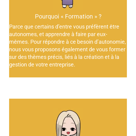
Pourquoi « Formation » ?
Parce que certains d’entre vous préfèrent être
autonomes, et apprendre à faire par eux-
mêmes. Pour répondre à ce besoin d’autonomie,
nous vous proposons également de vous former
sur des thèmes précis, liés à la création et à la
gestion de votre entreprise.