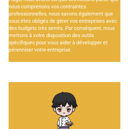
nous comprenons vos contraintes
professionnelles, nous savons également que
vous êtes obligés de gérer vos entreprises avec
des budgets très serrés. Par conséquent, nous
mettons à votre disposition des outils
spécifiques pour vous aider à développer et
pérenniser votre entreprise.