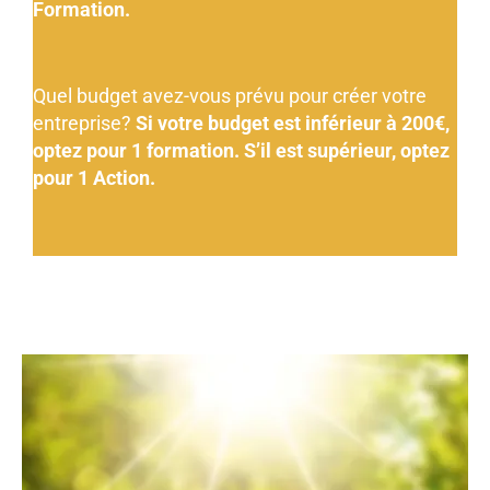
Formation.
Quel budget avez-vous prévu pour créer votre
entreprise?
Si votre budget est inférieur à 200€,
optez pour 1 formation. S’il est supérieur, optez
pour 1 Action.