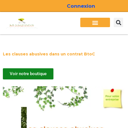
Aller
Connexion
au
contenu
Besoins des entrepreneurs
Services Cliden
Formations Cliden
Actualité Cliden
Les clauses abusives dans un contrat BtoC
Voir notre boutique