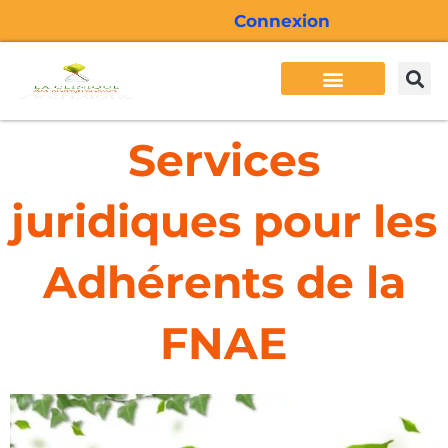
Aller
Connexion
au
contenu
Besoins des entrepreneurs
Services Cliden
Formations Cliden
Actualité Cliden
Services
juridiques pour les
Adhérents de la
FNAE