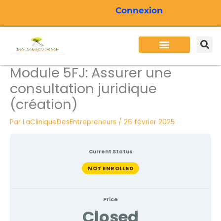
Aller
Connexion
au
contenu
Besoins des entrepreneurs
Services Cliden
Formations Cliden
Actualité Cliden
Module 5FJ: Assurer une
consultation juridique
(création)
Par
LaCliniqueDesEntrepreneurs
/
26 février 2025
Current Status
NOT ENROLLED
Price
Closed