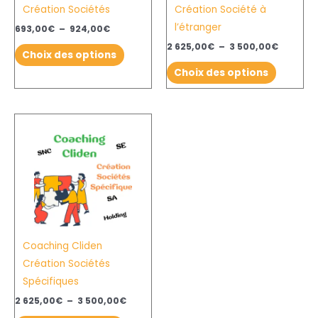
Création Sociétés
Création Société à
être
être
l’étranger
choisies
choisies
693,00
€
–
924,00
€
sur
sur
2 625,00
€
–
3 500,00
€
Choix des options
la
la
Choix des options
page
page
du
du
produit
produit
Plage
Ce
de
produit
prix :
2
a
625,00€
plusieurs
à
3
variations.
500,00€
Les
options
Coaching Cliden
peuvent
Création Sociétés
être
Spécifiques
choisies
sur
2 625,00
€
–
3 500,00
€
la