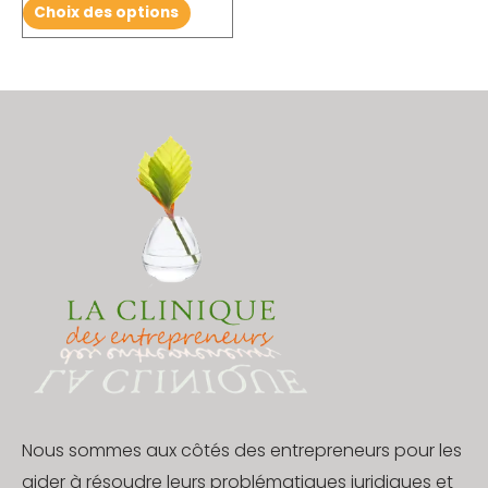
Choix des options
page
du
produit
Nous sommes aux côtés des entrepreneurs pour les
aider à résoudre leurs problématiques juridiques et