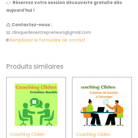
👉
Réservez votre session découverte gratuite dès
aujourd’hui !
📩
Contactez-nous :
📧 cliniquedesentrepreneurs@gmail.com
🌐
Remplissez le formulaire de contact
Produits similaires
Plage
Plage
Ce
Ce
de
de
produit
produit
prix :
prix :
693,00€
2
a
a
à
625,00€
plusieurs
plusieurs
924,00€
à
3
variations.
variation
500,00
Les
Les
options
options
Coaching Cliden
Coaching Cliden
peuvent
peuvent