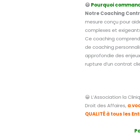
😃
Pourquoi commande
Notre Coaching Contr
mesure conçu pour aider
complexes et exigeants:
Ce coaching comprend 
de coaching personnali
approfondie des enjeux j
rupture d’un contrat cl
😀 L’Association la Cli
Droit des Affaires,
a vo
QUALITÉ à tous les En
Po