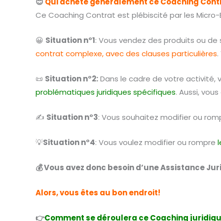
😊
Qui achète généralement ce Coaching Contr
Ce Coaching Contrat est plébiscité par les Micro-E
😀
Situation n°1
: Vous vendez des produits ou de se
contrat complexe, avec des clauses particulières
.
📜
Situation n°2:
Dans le cadre de votre activité,
problématiques juridiques spécifiques
. Aussi, vou
✍️
Situation n°3
: Vous souhaitez modifier ou ro
💡
Situation n°4
: Vous voulez modifier ou rompre
💰
Vous avez donc besoin d’une Assistance Jur
Alors, vous êtes au bon endroit!
👉
Comment se déroulera ce Coaching juridiqu