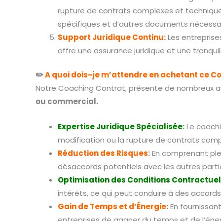
rupture de contrats complexes et technique
spécifiques et d’autres documents nécessair
Support Juridique Continu
:
Les entreprises
offre une assurance juridique et une tranquil
✏️
A quoi dois-je m’attendre en achetant ce C
Notre Coaching Contrat, présente de nombreux a
ou commercial.
Expertise Juridique Spécialisée
:
Le coachin
modification ou la rupture de contrats comp
Réduction des Risques
:
En comprenant plein
désaccords potentiels avec les autres partie
Optimisation des Conditions Contractuel
intérêts, ce qui peut conduire à des accord
Gain de Temps et d’Énergie
:
En fournissan
entreprises de gagner du temps et de l’éne