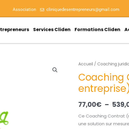
Association
cliniquedesentrepreneurs@gmail.com
ntrepreneurs
Services Cliden
Formations Cliden
A
quantité
Accueil
/
Coaching juridi
de
Coaching 
Coaching
entreprise
Contrat
(micro-
entreprise)
77,00
€
–
539,
Ce Coaching Contrat (m
une solution sur mesur