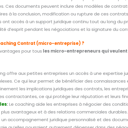
s. Ces documents peuvent inclure des modèles de contrats,
es à la conclusion, modification ou rupture de ces contrats
 ont accès à un support juridique continu tout au long du pr
lité d’esprit pendant les négociations et la signature du con
oaching Contrat (micro-entreprise) ?
vantages pour tous
les micro-entrepreneurs qui veulent 
g offre aux petites entreprises un accès à une expertise jur
lexes. Ce qui leur permet de bénéficier des connaissances et
ement les implications juridiques des contrats, les entrepri
s contractantes, ce qui protège leur réputation et leurs fi
les
:
Le coaching aide les entreprises à négocier des conditi
s plus avantageux et à des relations commerciales durables.
t un accompagnement juridique personnalisé et des documen
rgie qu’elles pourraient autrement dépenser dans des négoc