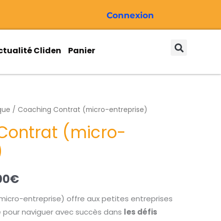
Connexion
ctualité Cliden
Panier
que
/ Coaching Contrat (micro-entreprise)
Plage
Contrat (micro-
de
)
prix :
77,00€
00
€
à
icro-entreprise) offre aux petites entreprises
539,00€
e pour naviguer avec succès dans
les défis