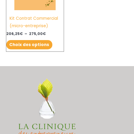
Les
options
Kit Contrat Commercial
peuvent
(micro-entreprise)
être
choisies
206,25
€
–
275,00
€
sur
Choix des options
la
page
du
produit