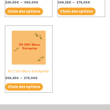
choisies
choisies
225,00
€
–
300,00
€
206,25
€
–
275,00
€
sur
sur
Choix des options
Choix des options
la
la
page
page
du
du
Plage
Ce
de
produit
produit
produit
prix :
206,25€
a
à
plusieurs
275,00€
variations.
Les
options
Kit CGV Micro-Entreprise
peuvent
être
206,25
€
–
275,00
€
choisies
Choix des options
sur
la
page
du