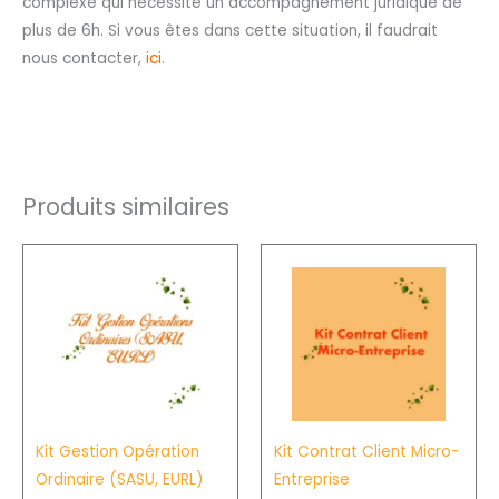
complexe qui nécessite un accompagnement juridique de
plus de 6h. Si vous êtes dans cette situation, il faudrait
nous contacter,
ici
.
Produits similaires
Plage
Plage
Ce
Ce
de
de
produit
produit
prix :
prix :
225,00€
206,25€
a
a
à
à
plusieurs
plusieurs
300,00€
275,00€
variations.
variation
Les
Les
options
options
Kit Gestion Opération
Kit Contrat Client Micro-
peuvent
peuvent
Ordinaire (SASU, EURL)
Entreprise
être
être