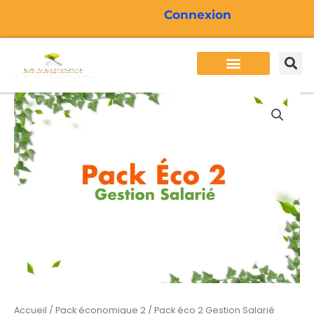
Aller
Connexion
au
contenu
Besoins des entrepreneurs
Services Cliden
Formations Cliden
Actualité Cliden
quantité
de
Pack
éco
2
Gestion
Salarié
Accueil
/
Pack économique 2
/ Pack éco 2 Gestion Salarié