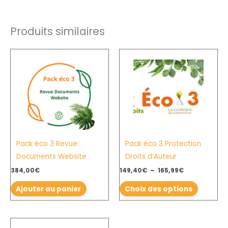
Produits similaires
Plage
Ce
de
produit
prix :
149,40€
a
à
plusieurs
165,99€
variation
Les
options
Pack éco 3 Revue
Pack éco 3 Protection
peuvent
Documents Website
Droits d’Auteur
être
choisies
384,00
€
149,40
€
–
165,99
€
sur
Ajouter au panier
Choix des options
la
page
du
Plage
Ce