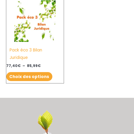
de
produit
produit
prix :
77,40€
a
à
plusieurs
85,99€
variations.
Les
options
Pack éco 3 Bilan
peuvent
Juridique
être
choisies
77,40
€
–
85,99
€
sur
Choix des options
la
page
du
produit