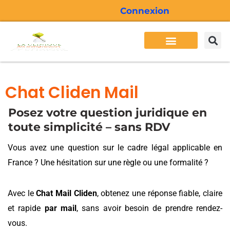
Aller
Connexion
au
contenu
Besoins des entrepreneurs
Services Cliden
Formations Cliden
Actualité Cliden
Chat Cliden Mail
Posez votre question juridique en
toute simplicité – sans RDV
Vous avez une question sur le cadre légal applicable en
France ? Une hésitation sur une règle ou une formalité ?
Avec le
Chat Mail Cliden
, obtenez une réponse fiable, claire
et rapide
par mail
, sans avoir besoin de prendre rendez-
vous.