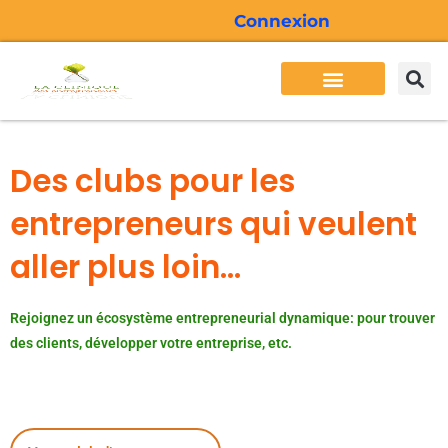
Aller
Connexion
au
contenu
Besoins des entrepreneurs
Services Cliden
Formations Cliden
Actualité Cliden
Des clubs pour les
entrepreneurs qui veulent
aller plus loin...
Rejoignez un écosystème entrepreneurial dynamique: pour trouver
des clients, développer votre entreprise, etc.