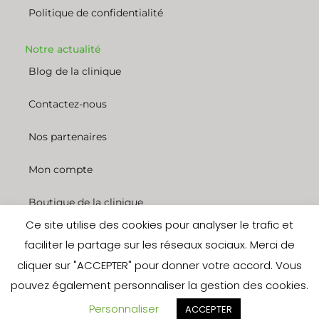
Politique de confidentialité
Notre actualité
Blog de la clinique
Contactez-nous
Nos partenaires
Mon compte
Boutique de la clinique
Ce site utilise des cookies pour analyser le trafic et
Nous rejoindre
faciliter le partage sur les réseaux sociaux. Merci de
cliquer sur "ACCEPTER" pour donner votre accord. Vous
© 2022 Clinique des entrepreneurs. Tous droits réservés. Site réalisé
pouvez également personnaliser la gestion des cookies.
par les
experts de Dokaweb
Personnaliser
ACCEPTER