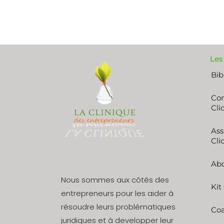
Les
Bib
Con
Cli
Ass
Cli
Ab
Nous sommes aux côtés des
Kit
entrepreneurs pour les aider à
résoudre leurs problématiques
Coa
juridiques et à developper leur