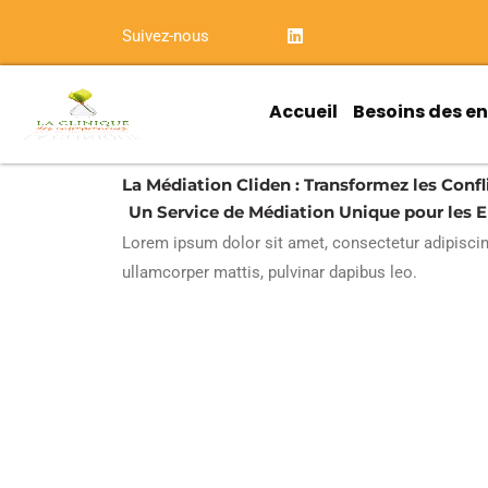
Aller
L
Suivez-nous
au
i
n
contenu
k
e
Accueil
Besoins des e
d
i
n
La Médiation Cliden : Transformez les Conf
Un Service de Médiation Unique pour les 
Lorem ipsum dolor sit amet, consectetur adipiscing e
ullamcorper mattis, pulvinar dapibus leo.