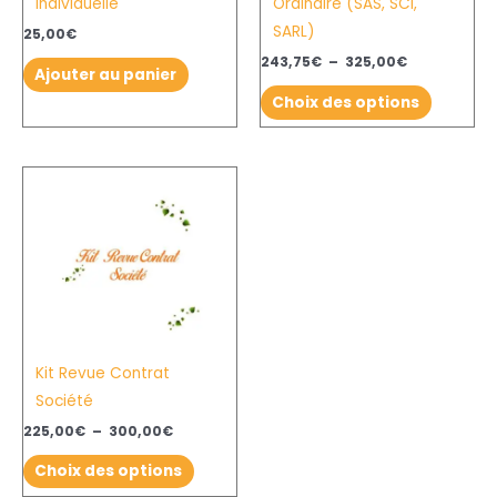
individuelle
Ordinaire (SAS, SCI,
être
SARL)
choisies
25,00
€
sur
243,75
€
–
325,00
€
Ajouter au panier
la
Choix des options
page
du
produit
Plage
Ce
de
produit
prix :
225,00€
a
à
plusieurs
300,00€
variations.
Les
options
Kit Revue Contrat
peuvent
Société
être
choisies
225,00
€
–
300,00
€
sur
Choix des options
la