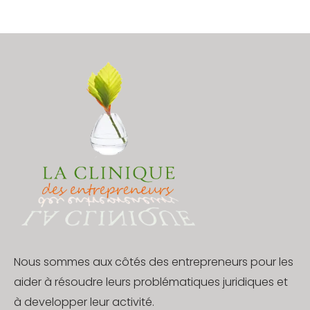
page
du
produit
Nous sommes aux côtés des entrepreneurs pour les
aider à résoudre leurs problématiques juridiques et
à developper leur activité.