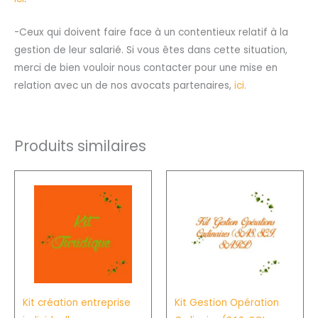
-Ceux qui doivent faire face à un contentieux relatif à la
gestion de leur salarié. Si vous êtes dans cette situation,
merci de bien vouloir nous contacter pour une mise en
relation avec un de nos avocats partenaires,
ici.
Produits similaires
Plage
Ce
de
produit
prix :
243,75€
a
à
plusieurs
325,00€
variation
Les
options
Kit création entreprise
Kit Gestion Opération
peuvent