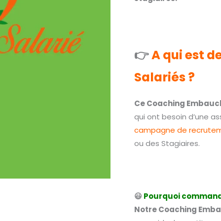
👉
A qui est 
Salariés ?
Ce Coaching Embauch
qui ont besoin d’une as
campagne de recrute
ou des Stagiaires.
😃
Pourquoi commande
Notre Coaching Emba