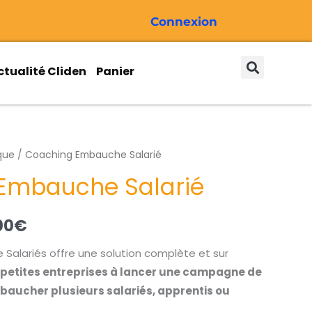
Connexion
ctualité Cliden
Panier
que
/ Coaching Embauche Salarié
Plage
Embauche Salarié
de
prix :
00
€
77,00€
alariés offre une solution complète et sur
à
s petites entreprises à lancer une campagne de
aucher plusieurs salariés, apprentis ou
539,00€