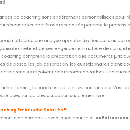
nd
:
ances de coaching sont entièrement personnalisées pour r
é pour résoudre les problèmes rencontrés pendant le process
coach effectue une analyse approfondie des besoins de re
rganisationnelle et de ses exigences en matière de compét
 coaching comprend la préparation des documents juridique
s de poste, les job description, les questionnaires d’entret
 entrepreneurs reçoivent des recommandations juridiques et R
che terminé, le coach assure un suivi continu pour s’assurer
 toute question ou préoccupation supplémentaire.
oaching Embauche Salariés ?
, présente de nombreux avantages pour tous
les Entreprene