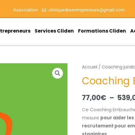
Association
cliniquedesentrepreneurs@gmail.com
ntrepreneurs
Services Cliden
Formations Cliden
A
quantité
Accueil
/
Coaching juridi
de
Coaching 
Coaching
Embauche
77,00
€
–
539,
Salarié
Ce Coaching Embauche S
mesure
pour aider le
recrutement pour emb
stagiaires.