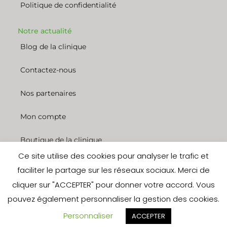
Politique de confidentialité
Notre actualité
Blog de la clinique
Contactez-nous
Nos partenaires
Mon compte
Boutique de la clinique
Ce site utilise des cookies pour analyser le trafic et
Nous rejoindre
faciliter le partage sur les réseaux sociaux. Merci de
cliquer sur "ACCEPTER" pour donner votre accord. Vous
© 2022 Clinique des entrepreneurs. Tous droits réservés. Site réalisé
pouvez également personnaliser la gestion des cookies.
par les
experts de Dokaweb
Personnaliser
ACCEPTER