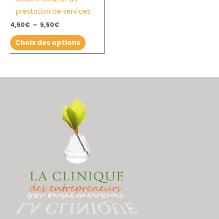
prestation de services
être
choisies
4,50
€
–
5,50
€
sur
Choix des options
la
page
du
produit