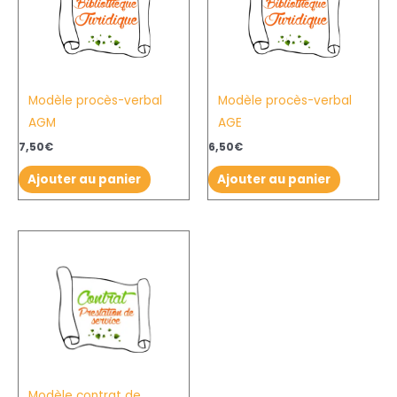
Modèle procès-verbal
Modèle procès-verbal
AGM
AGE
7,50
€
6,50
€
Ajouter au panier
Ajouter au panier
Plage
Ce
de
produit
prix :
4,50€
a
à
plusieurs
5,50€
variations.
Les
options
Modèle contrat de
peuvent