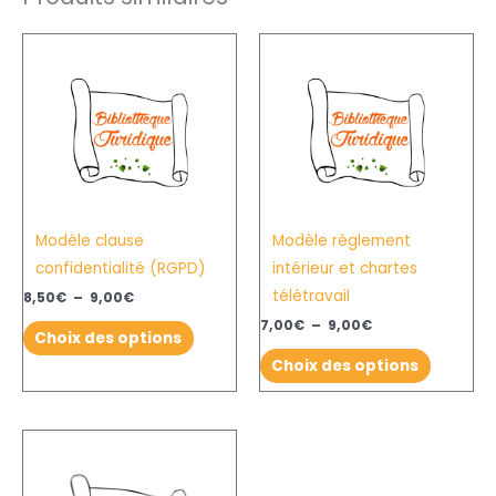
Plage
Plage
Ce
Ce
de
de
produit
produit
prix :
prix :
8,50€
7,00€
a
a
à
à
plusieurs
plusieurs
9,00€
9,00€
variations.
variation
Les
Les
options
options
Modèle clause
Modèle règlement
peuvent
peuvent
confidentialité (RGPD)
intérieur et chartes
être
être
télétravail
choisies
choisies
8,50
€
–
9,00
€
sur
sur
7,00
€
–
9,00
€
Choix des options
la
la
Choix des options
page
page
du
du
produit
produit