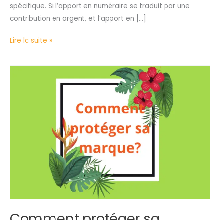
spécifique. Si l’apport en numéraire se traduit par une
contribution en argent, et l’apport en […]
Lire la suite »
Comment
protéger
sa
marque?
Comment protéger sa