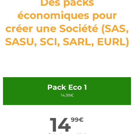
Des packs
économiques pour
créer une Société (SAS,
SASU, SCI, SARL, EURL)
Pack Eco 1
14,99€
14
99
€