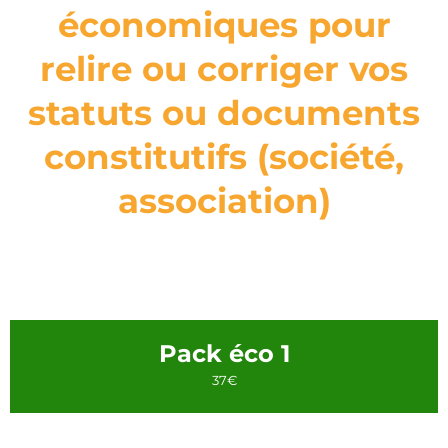
économiques pour
relire ou corriger vos
statuts ou documents
constitutifs (société,
association)
Pack éco 1
37€