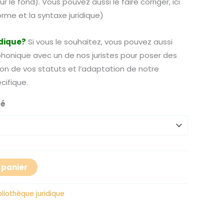
ur le fond). Vous pouvez aussi le faire corriger, ici
orme et la syntaxe juridique)
idique?
Si vous le souhaitez, vous pouvez aussi
onique avec un de nos juristes pour poser des
ion de vos statuts et l’adaptation de notre
cifique.
té
 panier
bliothèque juridique