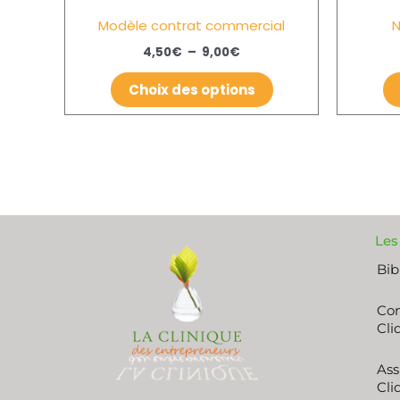
être
Modèle contrat commercial
N
choisies
sur
4,50
€
–
9,00
€
la
Choix des options
page
du
produit
Les
Bib
Con
Cli
Ass
Cli