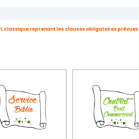
Avis (0)
L classique reprenant les clauses obligatoires prévues p
Pl
d
pri
5,
à
8,