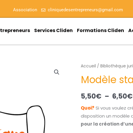
Association
cliniquedesentrepreneurs@gmail.com
ntrepreneurs
Services Cliden
Formations Cliden
A
quantité
Accueil
/
Bibliothèque jur
de
Modèle sta
Modèle
statuts
5,50
€
–
6,50
€
SASU
et
Quoi?
Si vous voulez c
EURL
disposition un modèle 
pour la création d’un