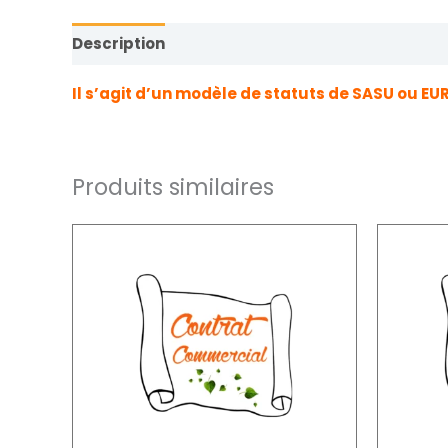
Description
Informations complémentaires
Il s’agit d’un modèle de statuts de SASU ou EUR
Produits similaires
Plage
Ce
de
produit
prix :
4,50€
a
à
9,00€
plusieurs
variations.
Les
options
peuvent