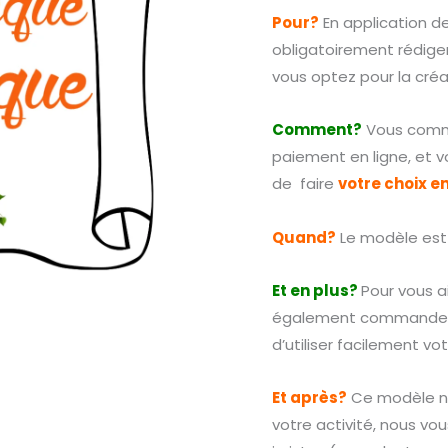
Pour?
En application de
obligatoirement rédiger
vous optez pour la créa
Comment?
Vous comma
paiement en ligne, et v
de faire
votre choix en
Quand?
Le modèle est
Et en plus?
Pour vous a
également commander un
d’utiliser facilement v
Et après?
Ce modèle ne
votre activité, nous vous