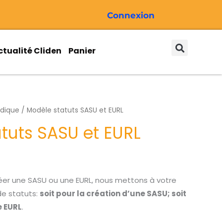
Connexion
ctualité Cliden
Panier
idique
Plage
/ Modèle statuts SASU et EURL
tuts SASU et EURL
de
prix :
5,50€
réer une SASU ou une EURL, nous mettons à votre
à
de statuts:
soit pour la création d’une SASU; soit
e EURL
.
6,50€