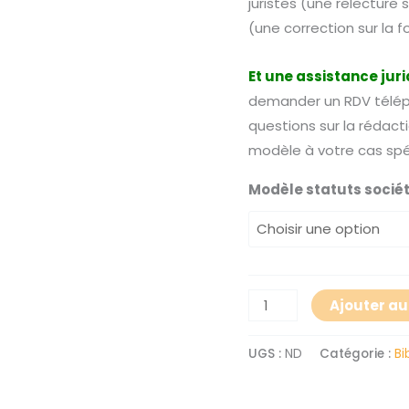
juristes (une relecture s
(une correction sur la f
Et une assistance jur
demander un RDV téléph
questions sur la rédact
modèle à votre cas spé
Modèle statuts socié
Ajouter au
UGS :
ND
Catégorie :
Bi